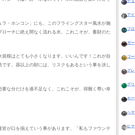
デュモ
アイア
ュラ・ホンコン」にも、このフライングスター風水が施
フロー
プローチに絶え間なく流れる水。これこそが、蓄財のた
ガーネ
水規模はとても小さくなります。いいんです！これが自
ゴール
法です。器以上の財には、リスクもあるという事を決し
グレー
グリ
必要な分だけを過不足なく。これこそが、得難く尊い幸
ホー
ヘマタ
ヒマラ
達皆が口を揃えていう事があります。「私もファウンテ