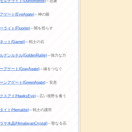
ルチライト(Dumortierite)
～思慮
ゲート(EyeAgate)
～神の眼
ライト(Fluorite)
～闇を照らす
ット(Garnet)
～戦士の石
デンルチル(GoldenRutile)
～強力な力
アゲート(GrayAgate)
～縁をつなぐ
ーンアゲート(GreenAgate)
～安息
クスアイ(HawksEye)
～広い視野を養う
イト(Hematite)
～戦士の護符
ヤ水晶(HimalayanCrystal)
～聖なる石