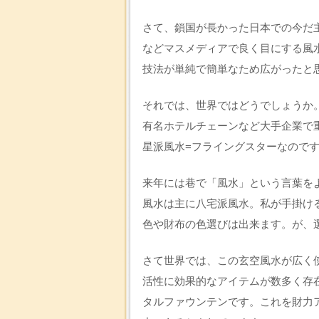
さて、鎖国が長かった日本での今だ
などマスメディアで良く目にする風
技法が単純で簡単なため広がったと
それでは、世界ではどうでしょうか。I
有名ホテルチェーンなど大手企業で
星派風水=フライングスターなので
来年には巷で「風水」という言葉を
風水は主に八宅派風水。私が手掛け
色や財布の色選びは出来ます。が、
さて世界では、この玄空風水が広く
活性に効果的なアイテムが数多く存
タルファウンテンです。これを財力