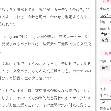
九星
生年月
主流は八宅風水派です。鬼門が…カーテンの色は?など
水です。これは、命卦と宅卦に合わせて鑑定する方法で
対象日
思われます。
住所地 
nstagramで目にしない日が無い、有名コーヒー店や
重要視される風水技法は、理気派の三元派である玄空飛
す。
風
対象日
よく耳にするでしょうね。とは言え、テレビでよく見る
るのは、玄空風水。もちろん玄空風水でも、カーテンの
選び方と設置方位が少し違います。
氏名 ：
使われています。特に玄空風水が盛んな香港では、財力
生年月
在します。その中でも効果的だと言われるのが、クリス
アップ方位に置くことで、その空間の気を財気に変える
造命日