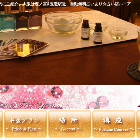
的にご紹介。大阪は森ノ宮&玉造駅近、自動無料占いあり☆占い店ルコア