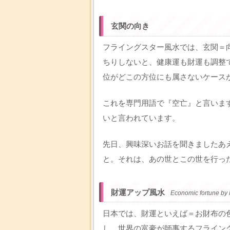
玄関の向き
フライングスター風水では、玄関＝
ちりしないと、健康運も財運も調整
位がどこの方位にも属さないケース
これを専門用語で『空亡』と言いま
いと言われています。
先日、興味深いお話を聞きましたあ
と。それは、あの世とこの世を行っ
財運アップ風水
Economic fortune by
日本では、財運といえば＝お財布の
し、世界の富豪が師事するフライン