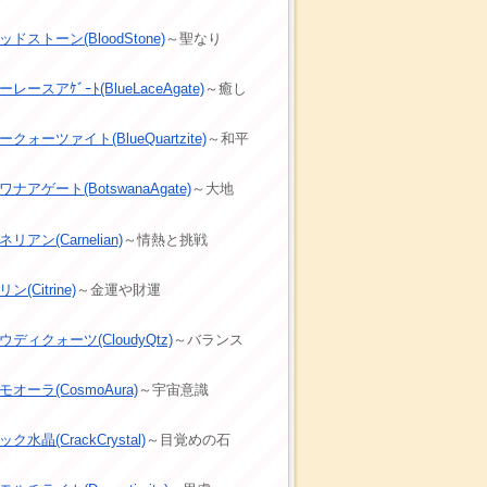
ドストーン(BloodStone)
～聖なり
レースアｹﾞｰﾄ(BlueLaceAgate)
～癒し
クォーツァイト(BlueQuartzite)
～和平
ナアゲート(BotswanaAgate)
～大地
リアン(Carnelian)
～情熱と挑戦
ン(Citrine)
～金運や財運
ウディクォーツ(CloudyQtz)
～バランス
モオーラ(CosmoAura)
～宇宙意識
ク水晶(CrackCrystal)
～目覚めの石