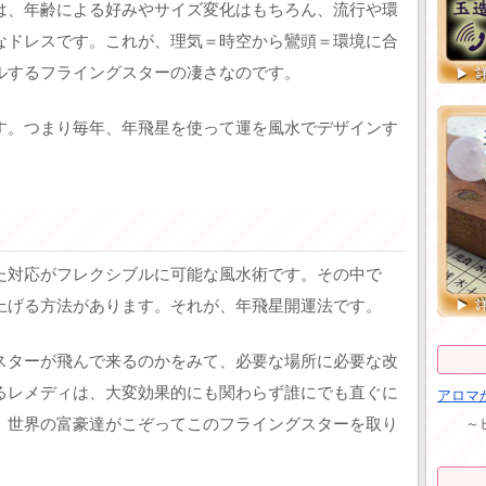
は、年齢による好みやサイズ変化はもちろん、流行や環
なドレスです。これが、理気＝時空から鸞頭＝環境に合
ルするフライングスターの凄さなのです。
す。つまり毎年、年飛星を使って運を風水でデザインす
た対応がフレクシブルに可能な風水術です。その中で
上げる方法があります。それが、年飛星開運法です。
スターが飛んで来るのかをみて、必要な場所に必要な改
るレメディは、大変効果的にも関わらず誰にでも直ぐに
アロマ
～ヒー
、世界の富豪達がこぞってこのフライングスターを取り