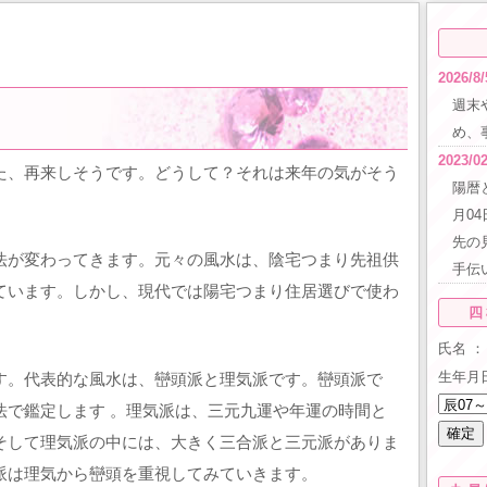
2026/8/
週末
め、
2023/02
た、再来しそうです。どうして？それは来年の気がそう
陽暦
月0
先の
法が変わってきます。元々の風水は、陰宅つまり先祖供
手伝
ています。しかし、現代では陽宅つまり住居選びで使わ
四
氏名 ：
生年月
す。代表的な風水は、巒頭派と理気派です。巒頭派で
法で鑑定します 。理気派は、三元九運や年運の時間と
そして理気派の中には、大きく三合派と三元派がありま
派は理気から巒頭を重視してみていきます。