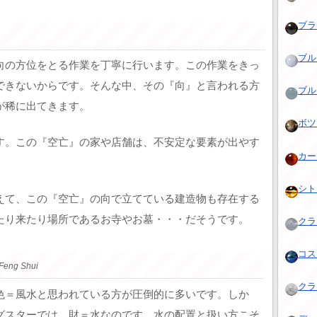
ブラッ
ブルー
向の方位をとる作業を丁寧に行います。この作業をきっ
できないからです。そんな中、その『向』と言われる方
ブルー
が稀に出てきます。
ボツワ
す。この『空亡』の家や店舗は、不安定な要素が出やす
カーネ
シトリ
えて、この『空亡』の向で立てている建造物も存在する
たり来たり場所であるお寺やお墓・・・だそうです。
クラ
コス
 Feng Shui
クラッ
色＝風水と思われている方が圧倒的に多いです。しか
グスターでは、財＝水なのです。水の配置と扱い方こそ