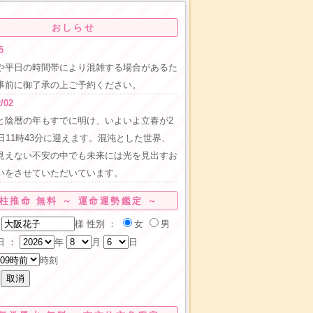
おしらせ
5
や平日の時間帯により混雑する場合があるた
事前に御了承の上ご予約ください。
/02
と陰暦の年もすでに明け、いよいよ立春が2
4日11時43分に迎えます。混沌とした世界、
見えない不安の中でも未来には光を見出すお
いをさせていただいています。
柱推命 無料 ～ 運命運勢鑑定 ～
様
性別 ：
女
男
日 ：
年
月
日
時刻