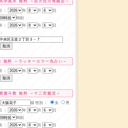
気学風水 無料 ～吉方位方角鑑定～
日 ：
年
月
日
時刻
時 ：
年
月
日
：
水 無料 ～ラッキーカラー色占い～
時 ：
年
月
日
紫微斗数 無料 ～十二宮鑑定～
様
性別 ：
女
男
日 ：
年
月
日
時刻
時 ：
年
月
日