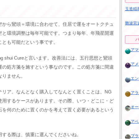
玉造稲
難波宮
空から鸞頭＝環境に合わせて、住居で運をオートクチュ
空と環境調整は毎年可能です。つまり毎年、年飛星開運
ことも可能だという事です。
アマゾ
 shui Cureと言います。改善法には、五行思想と鸞頭
アメジ
運の処方箋を施すという事なのです。この処方箋に間違
なりません。
エンジ
テリア。なんとなく購入してなんとく置くことは、NG
アラゴ
使用するケースがあります。その際、いつ・どこに・ど
オーラ
石を何のために置くのかを考えて置く必要があるという
アベン
用する際は、慎重に選んでくださいね。
ブラッ