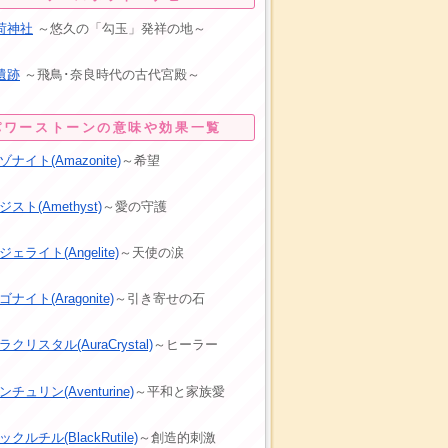
荷神社
～悠久の「勾玉」発祥の地～
遺跡
～飛鳥･奈良時代の古代宮殿～
パワーストーンの意味や効果一覧
ナイト(Amazonite)
～希望
スト(Amethyst)
～愛の守護
ェライト(Angelite)
～天使の涙
ナイト(Aragonite)
～引き寄せの石
クリスタル(AuraCrystal)
～ヒーラー
チュリン(Aventurine)
～平和と家族愛
クルチル(BlackRutile)
～創造的刺激