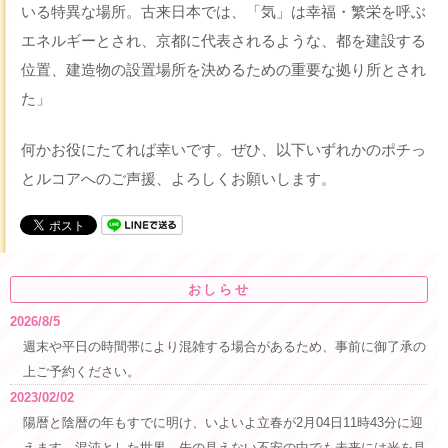
いる特異な場所。古来日本では、「気」は幸福・繁栄を呼ぶ
エネルギーとされ、京都に代表されるような、都を建設する
位置、建造物の設置場所を決めるための重要な拠り所とされ
た」
何かお役にたてれば幸いです。ぜひ、以下いずれかのポチっ
とルコアへのご声援、よろしくお願いします。
おしらせ
2026/8/5
週末や平日の時間帯により混雑する場合があるため、事前に御了承の
上ご予約ください。
2023/02/02
陽暦と陰暦の年もすでに明け、いよいよ立春が2月04日11時43分に迎
えます。混沌とした世界、先の見えない不安の中でも未来には光を見