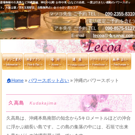
斎場御嶽や久高島など沖縄県編、神社や仏閣･お寺や滝･山などの自然、一度は行きたい感動のパワースポッ
ト。大阪は森ノ宮&玉造駅近、自動無料占いあり☆占い店ルコア
マツコ先生 ご予約 TEL：
090-2355-8310
(電話鑑定ご予約を含む)
アキ先生 ご予約 TEL：
090-8575-5127
E-mail：
lecoa@4uranai.com
🏠Home
»
パワースポット占い
»
沖縄のパワースポット
久高島
Kudakajima
久高島は、沖縄本島南部の知念から5キロメートルほどの沖合
に浮かぶ細長い島です。この島の集落の中には、石垣で出来