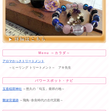
Menu ～カラダ～
アロマかっさトリートメント
～ヒーリング トリートメント～ アキ先生
パワースポット・ナビ
玉造稲荷神社
～悠久の「勾玉」発祥の地～
難波宮遺跡
～飛鳥･奈良時代の古代宮殿～