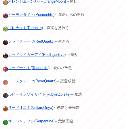
オレンジムーンｽﾄｰﾝ(OrangeMoon)
～癒し
ピーモンタイト(Piemontite)
～運命からの開放
プレナイト(Prehnite)
～真実を見抜く
レッドクォーツ(RedQuartz)
～生きる
レッドタイガーアイ(RedTigerEye)
～情熱
ロードナイト(Rhodonite)
～愛のバラ色
ローズクォーツ(RoseQuartz)
～恋愛成就
ルビーインゾイサイト(RubyinZoisite)
～魔法
サードオニキス(SardOnyx)
～恋愛と夫婦愛
サーペンティン(Serpentine)
～危険回避