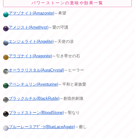
パワーストーンの意味や効果一覧
アマゾナイト(Amazonite)
～希望
アメジスト(Amethyst)
～愛の守護
エンジェライト(Angelite)
～天使の涙
アラゴナイト(Aragonite)
～引き寄せの石
オーラクリスタル(AuraCrystal)
～ヒーラー
アベンチュリン(Aventurine)
～平和と家族愛
ブラックルチル(BlackRutile)
～創造的刺激
ブラッドストーン(BloodStone)
～聖なり
ブルーレースアｹﾞｰﾄ(BlueLaceAgate)
～癒し