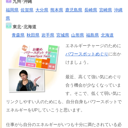
九州･沖縄
福岡県
佐賀県
大分県
熊本県
鹿児島県
長崎県
宮崎県
沖縄
県
東北･北海道
青森県
秋田県
岩手県
宮城県
山形県
福島県
北海道
エネルギーチャージのために
パワースポットめぐり
に出か
けましょう。
最近、高くて強い気にめぐり
合う機会が少なくなっていま
す。そこで、低くて弱い気に
リンクしやすい人のためにも、自分自身もパワースポットで
エネルギーをUPしていこうと思います。
仕事がら自分のエネルギーがいつも十分に満たされている必