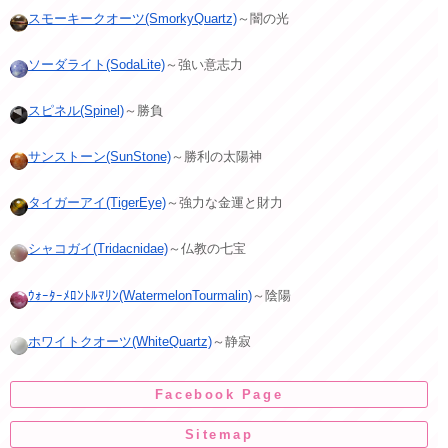
スモーキークオーツ(SmorkyQuartz)
～闇の光
ソーダライト(SodaLite)
～強い意志力
スピネル(Spinel)
～勝負
サンストーン(SunStone)
～勝利の太陽神
タイガーアイ(TigerEye)
～強力な金運と財力
シャコガイ(Tridacnidae)
～仏教の七宝
ｳｫｰﾀｰﾒﾛﾝﾄﾙﾏﾘﾝ(WatermelonTourmalin)
～陰陽
ホワイトクオーツ(WhiteQuartz)
～静寂
Facebook Page
Sitemap