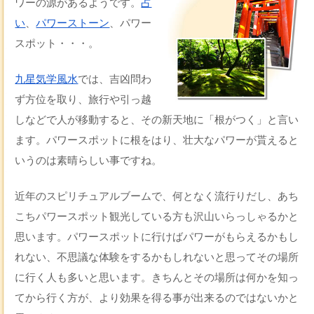
ワーの源があるようです。
占
い
、
パワーストーン
、パワー
スポット・・・。
九星気学風水
では、吉凶問わ
ず方位を取り、旅行や引っ越
しなどで人が移動すると、その新天地に「根がつく」と言い
ます。パワースポットに根をはり、壮大なパワーが貰えると
いうのは素晴らしい事ですね。
近年のスピリチュアルブームで、何となく流行りだし、あち
こちパワースポット観光している方も沢山いらっしゃるかと
思います。パワースポットに行けばパワーがもらえるかもし
れない、不思議な体験をするかもしれないと思ってその場所
に行く人も多いと思います。きちんとその場所は何かを知っ
てから行く方が、より効果を得る事が出来るのではないかと