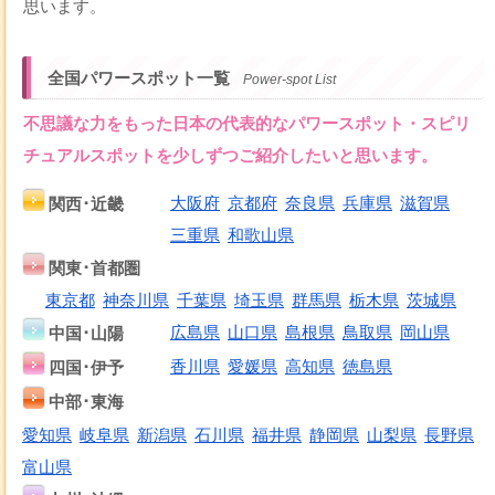
思います。
全国パワースポット一覧
Power-spot List
不思議な力をもった日本の代表的なパワースポット・スピリ
チュアルスポットを少しずつご紹介したいと思います。
関西･近畿
大阪府
京都府
奈良県
兵庫県
滋賀県
三重県
和歌山県
関東･首都圏
東京都
神奈川県
千葉県
埼玉県
群馬県
栃木県
茨城県
中国･山陽
広島県
山口県
島根県
鳥取県
岡山県
四国･伊予
香川県
愛媛県
高知県
徳島県
中部･東海
愛知県
岐阜県
新潟県
石川県
福井県
静岡県
山梨県
長野県
富山県