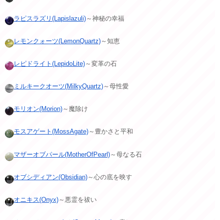
ラピスラズリ(Lapislazuli)
～神秘の幸福
レモンクォーツ(LemonQuartz)
～知恵
レピドライト(LepidoLite)
～変革の石
ミルキークオーツ(MilkyQuartz)
～母性愛
モリオン(Morion)
～魔除け
モスアゲート(MossAgate)
～豊かさと平和
マザーオブパール(MotherOfPearl)
～母なる石
オブシディアン(Obsidian)
～心の底を映す
オニキス(Onyx)
～悪霊を祓い