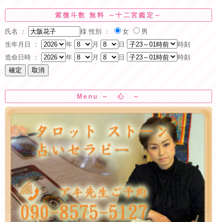
紫微斗数 無料 ～十二宮鑑定～
氏名 ：
様
性別 ：
女
男
生年月日 ：
年
月
日
時刻
造命日時 ：
年
月
日
時刻
Menu ～ 心 ～