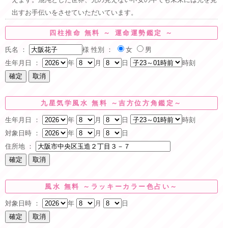
出すお手伝いをさせていただいています。
四柱推命 無料 ～ 運命運勢鑑定 ～
氏名 ：
様
性別 ：
女
男
生年月日 ：
年
月
日
時刻
九星気学風水 無料 ～吉方位方角鑑定～
生年月日 ：
年
月
日
時刻
対象日時 ：
年
月
日
住所地 ：
風水 無料 ～ラッキーカラー色占い～
対象日時 ：
年
月
日