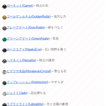
ガーネット(Garnet)
～戦士の石
ゴールデンルチル(GoldenRutile)
～強力な力
グレーアゲート(GrayAgate)
～縁をつなぐ
グリーンアゲート(GreenAgate)
～安息
ホークスアイ(HawksEye)
～広い視野を養う
ヘマタイト(Hematite)
～戦士の護符
ヒマラヤ水晶(HimalayanCrystal)
～聖なる石
インプレッション(Impression)
～やすらぎ
ジェイド(Jade)
～品位満ちる
ラブラドライト(Labradrite)
～月と太陽の象徴