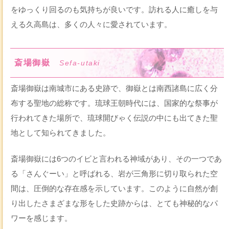
をゆっくり回るのも気持ちが良いです。訪れる人に癒しを与
える久高島は、多くの人々に愛されています。
斎場御嶽
Sefa-utaki
斎場御嶽は南城市にある史跡で、御嶽とは南西諸島に広く分
布する聖地の総称です。琉球王朝時代には、国家的な祭事が
行われてきた場所で、琉球開びゃく伝説の中にも出てきた聖
地として知られてきました。
斎場御嶽には6つのイビと言われる神域があり、その一つであ
る「さんぐーい」と呼ばれる、岩が三角形に切り取られた空
間は、圧倒的な存在感を示しています。このように自然が創
り出したさまざまな形をした史跡からは、とても神秘的なパ
ワーを感じます。