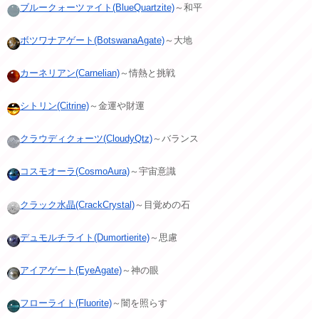
ブルークォーツァイト(BlueQuartzite)
～和平
ボツワナアゲート(BotswanaAgate)
～大地
カーネリアン(Carnelian)
～情熱と挑戦
シトリン(Citrine)
～金運や財運
クラウディクォーツ(CloudyQtz)
～バランス
コスモオーラ(CosmoAura)
～宇宙意識
クラック水晶(CrackCrystal)
～目覚めの石
デュモルチライト(Dumortierite)
～思慮
アイアゲート(EyeAgate)
～神の眼
フローライト(Fluorite)
～闇を照らす