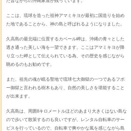
た昔ながらの沖縄家屋が残っています。
ここは、琉球を造った祖神アマミキヨが最初に国造りを始め
た地であることから、神の島と呼ばれるようになりました。
久高島の最北端に位置するカベール岬は、沖縄の青々とした
透き通った美しい海を一望できます。ここはアマミキヨが降
り立った岬として伝えられている為、その歴史を感じながら
眺めるのもお勧めです。
また、祖先の魂が眠る聖地で琉球七大御獄の一つであるフボ
ー御獄と言われる樹木もあり、自然の美しさを堪能すること
が出来ます。
久高島は、周囲8キロメートルほどのあまり大きくはない島な
ので歩いて散策するのも良いですが、レンタル自転車のサー
ビスを行っているので、自転車で爽やかな風を感じながら島