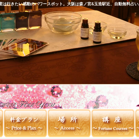
度は行きたい感動のパワースポット。大阪は森ノ宮&玉造駅近、自動無料占い