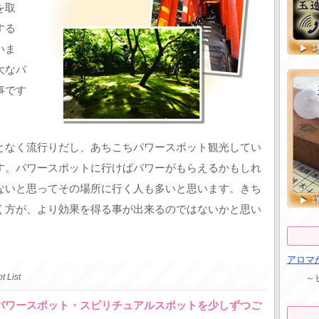
を取
する
いま
大なパ
事です
となく流行りだし、あちこちパワースポット観光してい
す。パワースポットに行けばパワーがもらえるかもしれ
ないと思ってその場所に行く人も多いと思います。きち
く方が、より効果を得る事が出来るのではないかと思い
アロマ
～ヒー
t List
パワースポット・スピリチュアルスポットを少しずつご