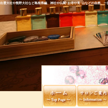
出雲大社や熊野大社など島根県編、神社や仏閣･お寺や滝･山などの自然、一