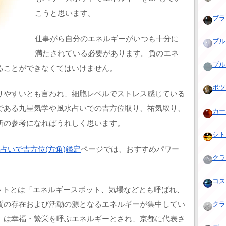
こうと思います。
ブラッ
仕事がら自分のエネルギーがいつも十分に
ブルー
満たされている必要があります。負のエネ
ブルー
ることができなくてはいけません。
ボツワ
りやすいとも言われ、細胞レベルでストレス感じている
である九星気学や風水占いでの吉方位取り、祐気取り、
カーネ
所の参考になればうれしく思います。
シトリ
占いで吉方位(方角)鑑定
ページでは、おすすめパワー
クラ
。
コス
ポットとは「エネルギースポット、気場などとも呼ばれ、
質の存在および活動の源となるエネルギーが集中してい
クラッ
」は幸福・繁栄を呼ぶエネルギーとされ、京都に代表さ