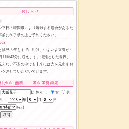
おしらせ
5
や平日の時間帯により混雑する場合があるた
事前に御了承の上ご予約ください。
/02
と陰暦の年もすでに明け、いよいよ立春が2
4日11時43分に迎えます。混沌とした世界、
見えない不安の中でも未来には光を見出すお
いをさせていただいています。
柱推命 無料 ～ 運命運勢鑑定 ～
様
性別 ：
女
男
日 ：
年
月
日
時刻