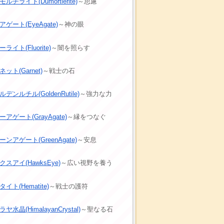
ルチライト(Dumortierite)
～思慮
ゲート(EyeAgate)
～神の眼
ライト(Fluorite)
～闇を照らす
ット(Garnet)
～戦士の石
デンルチル(GoldenRutile)
～強力な力
アゲート(GrayAgate)
～縁をつなぐ
ーンアゲート(GreenAgate)
～安息
クスアイ(HawksEye)
～広い視野を養う
イト(Hematite)
～戦士の護符
ヤ水晶(HimalayanCrystal)
～聖なる石