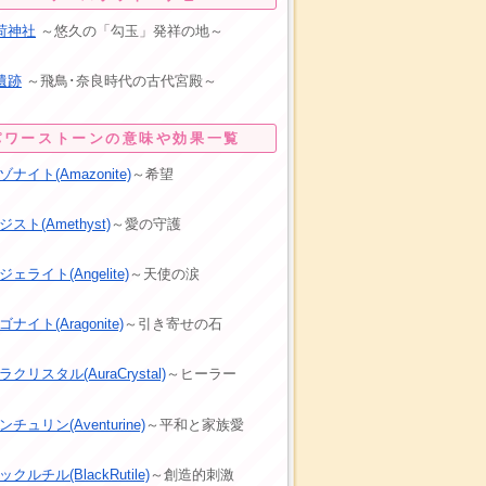
荷神社
～悠久の「勾玉」発祥の地～
遺跡
～飛鳥･奈良時代の古代宮殿～
パワーストーンの意味や効果一覧
ナイト(Amazonite)
～希望
スト(Amethyst)
～愛の守護
ェライト(Angelite)
～天使の涙
ナイト(Aragonite)
～引き寄せの石
クリスタル(AuraCrystal)
～ヒーラー
チュリン(Aventurine)
～平和と家族愛
クルチル(BlackRutile)
～創造的刺激