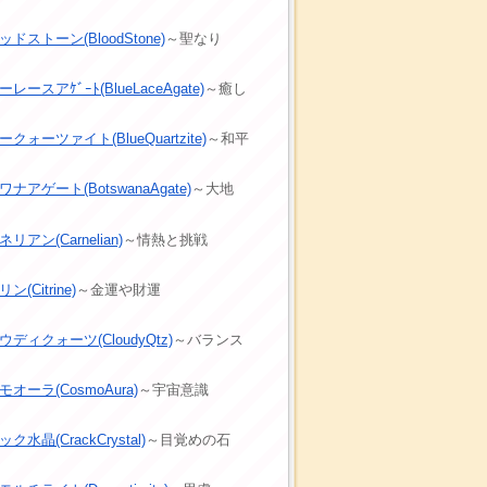
ドストーン(BloodStone)
～聖なり
レースアｹﾞｰﾄ(BlueLaceAgate)
～癒し
クォーツァイト(BlueQuartzite)
～和平
ナアゲート(BotswanaAgate)
～大地
リアン(Carnelian)
～情熱と挑戦
ン(Citrine)
～金運や財運
ウディクォーツ(CloudyQtz)
～バランス
モオーラ(CosmoAura)
～宇宙意識
ク水晶(CrackCrystal)
～目覚めの石