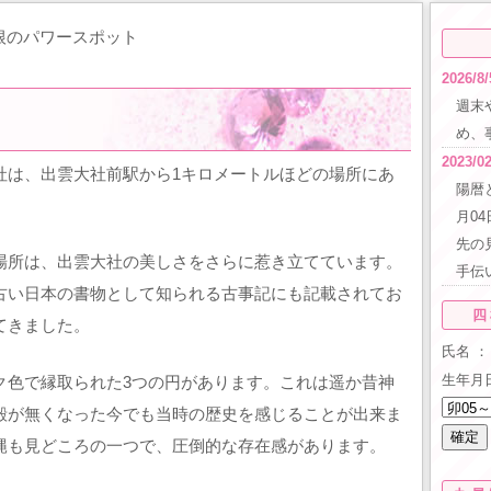
根のパワースポット
2026/8/
週末
め、
2023/02
社は、出雲大社前駅から1キロメートルほどの場所にあ
陽暦
月0
先の
場所は、出雲大社の美しさをさらに惹き立てています。
手伝
古い日本の書物として知られる古事記にも記載されてお
四
てきました。
氏名 ：
生年月
ク色で縁取られた3つの円があります。これは遥か昔神
殿が無くなった今でも当時の歴史を感じることが出来ま
縄も見どころの一つで、圧倒的な存在感があります。