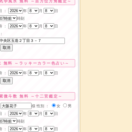
気学風水 無料 ～吉方位方角鑑定～
日 ：
年
月
日
時刻
時 ：
年
月
日
：
水 無料 ～ラッキーカラー色占い～
時 ：
年
月
日
紫微斗数 無料 ～十二宮鑑定～
様
性別 ：
女
男
日 ：
年
月
日
時刻
時 ：
年
月
日