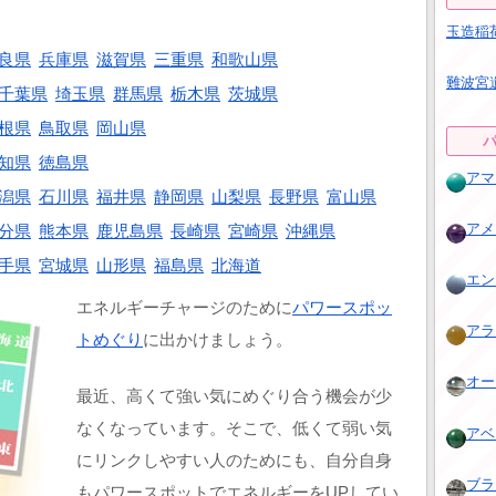
玉造稲
良県
兵庫県
滋賀県
三重県
和歌山県
難波宮
千葉県
埼玉県
群馬県
栃木県
茨城県
根県
鳥取県
岡山県
知県
徳島県
アマゾ
潟県
石川県
福井県
静岡県
山梨県
長野県
富山県
アメジ
分県
熊本県
鹿児島県
長崎県
宮崎県
沖縄県
手県
宮城県
山形県
福島県
北海道
エンジ
エネルギーチャージのために
パワースポッ
アラゴ
トめぐり
に出かけましょう。
オーラ
最近、高くて強い気にめぐり合う機会が少
なくなっています。そこで、低くて弱い気
アベン
にリンクしやすい人のためにも、自分自身
ブラッ
もパワースポットでエネルギーをUPしてい