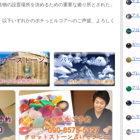
デュモ
造物の設置場所を決めるための重要な拠り所とされた」
アイア
、以下いずれかのポチっとルコアへのご声援、よろしく
フロー
ガーネ
ゴール
グレー
グリ
ホー
ヘマタ
ヒマラ