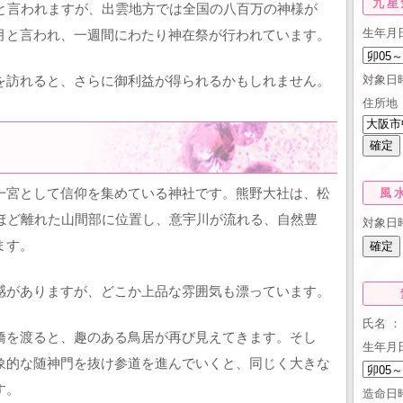
九星
月と言われますが、出雲地方では全国の八百万の神様が
生年月
月と言われ、一週間にわたり神在祭が行われています。
対象日
を訪れると、さらに御利益が得られるかもしれません。
住所地 
一宮として信仰を集めている神社です。熊野大社は、松
風
ルほど離れた山間部に位置し、意宇川が流れる、自然豊
対象日
ます。
感がありますが、どこか上品な雰囲気も漂っています。
氏名 ：
橋を渡ると、趣のある鳥居が再び見えてきます。そし
生年月
象的な随神門を抜け参道を進んでいくと、同じく大きな
す。
造命日