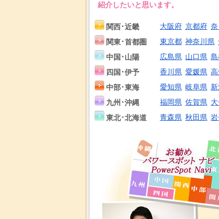
紹介したいと思います。
関西･近畿
大阪府
京都府
奈
関東･首都圏
東京都
神奈川県
中国･山陽
広島県
山口県
島
四国･伊予
香川県
愛媛県
高
中部･東海
愛知県
岐阜県
新
九州･沖縄
福岡県
佐賀県
大
東北･北海道
青森県
秋田県
岩