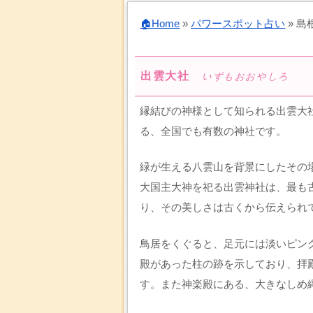
🏠Home
»
パワースポット占い
»
島
出雲大社
いずもおおやしろ
縁結びの神様として知られる出雲大
る、全国でも有数の神社です。
緑が生える八雲山を背景にしたその
大国主大神を祀る出雲神社は、最も
り、その美しさは古くから伝えられ
鳥居をくぐると、足元には淡いピン
殿があった柱の跡を示しており、拝
す。また神楽殿にある、大きなしめ