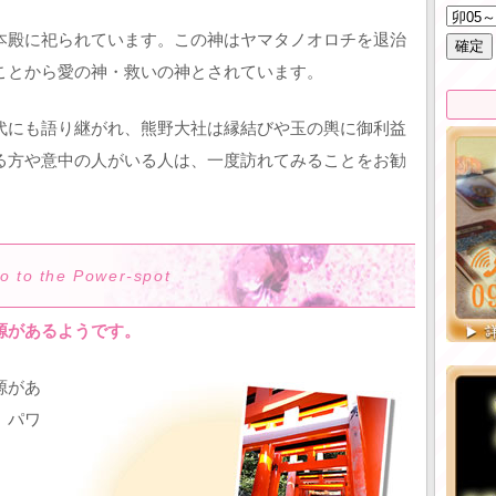
本殿に祀られています。この神はヤマタノオロチを退治
ことから愛の神・救いの神とされています。
代にも語り継がれ、熊野大社は縁結びや玉の輿に御利益
る方や意中の人がいる人は、一度訪れてみることをお勧
go to the Power-spot
源があるようです。
源があ
、パワ