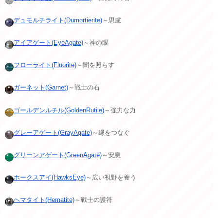
デュモルチライト(Dumortierite)
～思慮
アイアゲート(EyeAgate)
～神の眼
フローライト(Fluorite)
～闇を照らす
ガーネット(Garnet)
～戦士の石
ゴールデンルチル(GoldenRutile)
～強力な力
グレーアゲート(GrayAgate)
～縁をつなぐ
グリーンアゲート(GreenAgate)
～安息
ホークスアイ(HawksEye)
～広い視野を養う
ヘマタイト(Hematite)
～戦士の護符