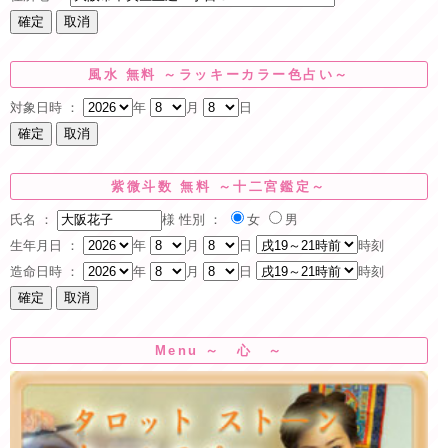
風水 無料 ～ラッキーカラー色占い～
対象日時 ：
年
月
日
紫微斗数 無料 ～十二宮鑑定～
氏名 ：
様
性別 ：
女
男
生年月日 ：
年
月
日
時刻
造命日時 ：
年
月
日
時刻
Menu ～ 心 ～