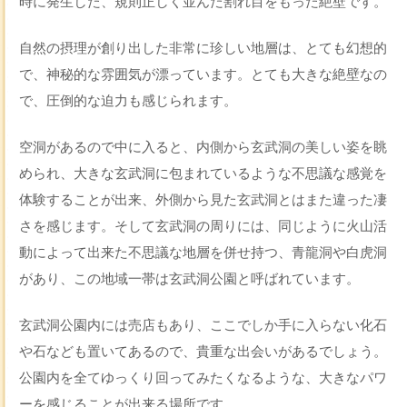
時に発生した、規則正しく並んだ割れ目をもった絶壁です。
自然の摂理が創り出した非常に珍しい地層は、とても幻想的
で、神秘的な雰囲気が漂っています。とても大きな絶壁なの
で、圧倒的な迫力も感じられます。
空洞があるので中に入ると、内側から玄武洞の美しい姿を眺
められ、大きな玄武洞に包まれているような不思議な感覚を
体験することが出来、外側から見た玄武洞とはまた違った凄
さを感じます。そして玄武洞の周りには、同じように火山活
動によって出来た不思議な地層を併せ持つ、青龍洞や白虎洞
があり、この地域一帯は玄武洞公園と呼ばれています。
玄武洞公園内には売店もあり、ここでしか手に入らない化石
や石なども置いてあるので、貴重な出会いがあるでしょう。
公園内を全てゆっくり回ってみたくなるような、大きなパワ
ーを感じることが出来る場所です。