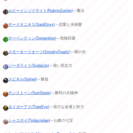
ルビーインゾイサイト(RubyinZoisite)
～魔法
サードオニキス(SardOnyx)
～恋愛と夫婦愛
サーペンティン(Serpentine)
～危険回避
スモーキークオーツ(SmorkyQuartz)
～闇の光
ソーダライト(SodaLite)
～強い意志力
スピネル(Spinel)
～勝負
サンストーン(SunStone)
～勝利の太陽神
タイガーアイ(TigerEye)
～強力な金運と財力
シャコガイ(Tridacnidae)
～仏教の七宝