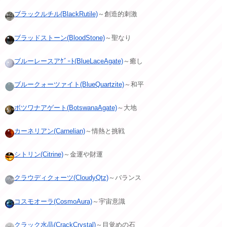
ブラックルチル(BlackRutile)
～創造的刺激
ブラッドストーン(BloodStone)
～聖なり
ブルーレースアｹﾞｰﾄ(BlueLaceAgate)
～癒し
ブルークォーツァイト(BlueQuartzite)
～和平
ボツワナアゲート(BotswanaAgate)
～大地
カーネリアン(Carnelian)
～情熱と挑戦
シトリン(Citrine)
～金運や財運
クラウディクォーツ(CloudyQtz)
～バランス
コスモオーラ(CosmoAura)
～宇宙意識
クラック水晶(CrackCrystal)
～目覚めの石