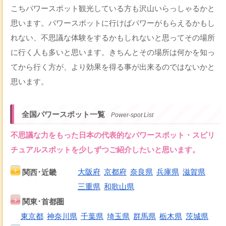
こちパワースポット観光している方も沢山いらっしゃるかと
思います。パワースポットに行けばパワーがもらえるかもし
れない、不思議な体験をするかもしれないと思ってその場所
に行く人も多いと思います。きちんとその場所は何かを知っ
てから行く方が、より効果を得る事が出来るのではないかと
思います。
全国パワースポット一覧
Power-spot List
不思議な力をもった日本の代表的なパワースポット・スピリ
チュアルスポットを少しずつご紹介したいと思います。
関西･近畿
大阪府
京都府
奈良県
兵庫県
滋賀県
三重県
和歌山県
関東･首都圏
東京都
神奈川県
千葉県
埼玉県
群馬県
栃木県
茨城県