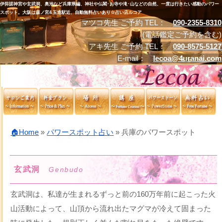
伊弉諾神宮や玄武洞、奥池など兵庫県編、神社や仏閣･お寺や滝･山などの自然、一度は行きたい感動のパワー
スポット。大阪は森ノ宮&玉造駅近、自動無料占いあり☆占い店ルコア
マツコ先生 ご予約 TEL：
090-2355-8310
(電話鑑定ご予約を含む)
アキ先生 ご予約 TEL：
090-8575-5127
E-mail：
lecoa@4uranai.com
🏠Home
»
パワースポット占い
»
兵庫のパワースポット
玄武洞
Genbudo
玄武洞は、私達が生まれるずっと前の160万年前に起こった火
山活動によって、山頂から流れ出たマグマが冷えて固まった