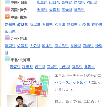
中国･山陽
広島県
山口県
島根県
鳥取県
岡山県
四国･伊予
香川県
愛媛県
高知県
徳島県
中部･東海
愛知県
岐阜県
新潟県
石川県
福井県
静岡県
山梨県
長野県
富山県
九州･沖縄
福岡県
佐賀県
大分県
熊本県
鹿児島県
長崎県
宮崎県
沖縄
県
東北･北海道
青森県
秋田県
岩手県
宮城県
山形県
福島県
北海道
エネルギーチャージのために
パワースポットめぐり
に出か
けましょう。
最近、高くて強い気にめぐり