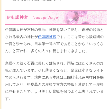
伊弉諾神宮
Izanagi-Jingu
伊弉諾大神が宮居の敷地に神陵を築いて祀り、創祀の起源と
される最古の神社が
伊弉諾神宮
です。ここは昔から淡路國の
一宮と崇められ、日本第一番の宮であることから「いっくさ
ん」と言われ、多くの人々に親しまれてきました。
鳥居へと続く石畳は美しく舗装され、両脇にはたくさんの灯
篭が並んでいます。少し薄暗くなると、足元は小さなライト
で照らされます。境内にある本殿は三間社流れ造向拝付を採
用しており、桧皮葺きの屋根で前方の幣殿と連結して一屋根
に見せることで、より美しい景観を保つよう工夫されていま
す。