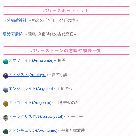
パワースポット・ナビ
玉造稲荷神社
～悠久の「勾玉」発祥の地～
難波宮遺跡
～飛鳥･奈良時代の古代宮殿～
パワーストーンの意味や効果一覧
アマゾナイト(Amazonite)
～希望
アメジスト(Amethyst)
～愛の守護
エンジェライト(Angelite)
～天使の涙
アラゴナイト(Aragonite)
～引き寄せの石
オーラクリスタル(AuraCrystal)
～ヒーラー
アベンチュリン(Aventurine)
～平和と家族愛