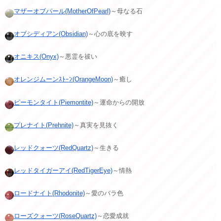
マザーオブパール(MotherOfPearl)
～母なる石
オブシディアン(Obsidian)
～心の底を映す
オニキス(Onyx)
～悪霊を祓い
オレンジムーンｽﾄｰﾝ(OrangeMoon)
～癒し
ピーモンタイト(Piemontite)
～運命からの開放
プレナイト(Prehnite)
～真実を見抜く
レッドクォーツ(RedQuartz)
～生きる
レッドタイガーアイ(RedTigerEye)
～情熱
ロードナイト(Rhodonite)
～愛のバラ色
ローズクォーツ(RoseQuartz)
～恋愛成就