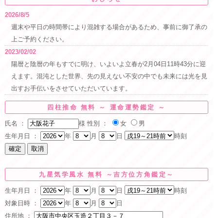
2026/8/5
週末や平日の時間帯により混雑する場合があるため、事前に御了承の
上ご予約ください。
2023/02/02
陽暦と陰暦の年もすでに明け、いよいよ立春が2月04日11時43分に迎
えます。混沌とした世界、先の見えない不安の中でも未来には光を見
出すお手伝いをさせていただいています。
四柱推命 無料 ～ 運命運勢鑑定 ～
氏名 ：
様
性別 ：
女
男
生年月日 ：
年
月
日
時刻
九星気学風水 無料 ～吉方位方角鑑定～
生年月日 ：
年
月
日
時刻
対象日時 ：
年
月
日
住所地 ：