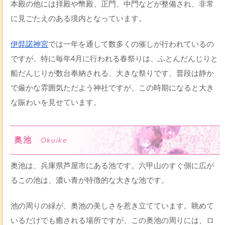
本殿の他には拝殿や幣殿、正門、中門などが整備され、非常
に見ごたえのある境内となっています。
伊弉諾神宮
では一年を通して数多くの催しが行われているの
ですが、特に毎年4月に行われる春祭りは、ふとんだんじりと
船だんじりが数台奉納される、大きな祭りです。普段は静か
で厳かな雰囲気ただよう神社ですが、この時期になると大き
な賑わいを見せています。
奥池
Okuike
奥池は、兵庫県芦屋市にある池です。六甲山のすぐ側に広が
るこの池は、濃い青が特徴的な大きな池です。
池の周りの緑が、奥池の美しさを惹き立てています。眺めて
いるだけでも癒される場所ですが、この奥池の周りには、ロ