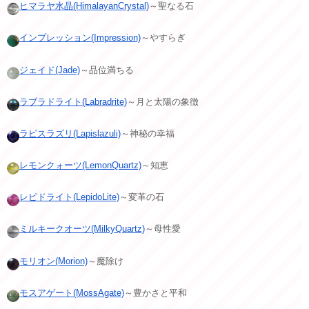
ヒマラヤ水晶(HimalayanCrystal)
～聖なる石
インプレッション(Impression)
～やすらぎ
ジェイド(Jade)
～品位満ちる
ラブラドライト(Labradrite)
～月と太陽の象徴
ラピスラズリ(Lapislazuli)
～神秘の幸福
レモンクォーツ(LemonQuartz)
～知恵
レピドライト(LepidoLite)
～変革の石
ミルキークオーツ(MilkyQuartz)
～母性愛
モリオン(Morion)
～魔除け
モスアゲート(MossAgate)
～豊かさと平和