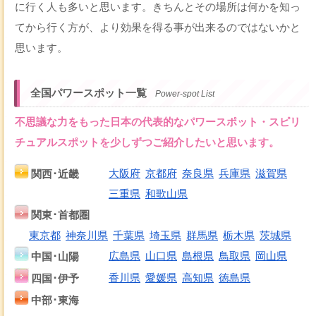
に行く人も多いと思います。きちんとその場所は何かを知っ
てから行く方が、より効果を得る事が出来るのではないかと
思います。
全国パワースポット一覧
Power-spot List
不思議な力をもった日本の代表的なパワースポット・スピリ
チュアルスポットを少しずつご紹介したいと思います。
関西･近畿
大阪府
京都府
奈良県
兵庫県
滋賀県
三重県
和歌山県
関東･首都圏
東京都
神奈川県
千葉県
埼玉県
群馬県
栃木県
茨城県
中国･山陽
広島県
山口県
島根県
鳥取県
岡山県
四国･伊予
香川県
愛媛県
高知県
徳島県
中部･東海