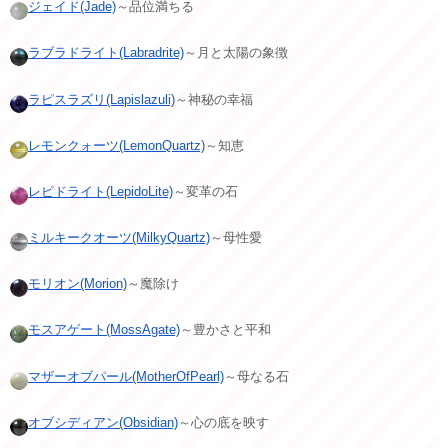
ジェイド(Jade)
～品位満ちる
ラブラドライト(Labradrite)
～月と太陽の象徴
ラピスラズリ(Lapislazuli)
～神秘の幸福
レモンクォーツ(LemonQuartz)
～知恵
レピドライト(LepidoLite)
～変革の石
ミルキークオーツ(MilkyQuartz)
～母性愛
モリオン(Morion)
～魔除け
モスアゲート(MossAgate)
～豊かさと平和
マザーオブパール(MotherOfPearl)
～母なる石
オブシディアン(Obsidian)
～心の底を映す