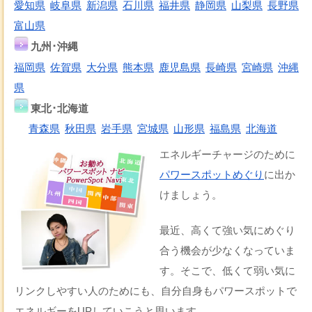
愛知県
岐阜県
新潟県
石川県
福井県
静岡県
山梨県
長野県
富山県
九州･沖縄
福岡県
佐賀県
大分県
熊本県
鹿児島県
長崎県
宮崎県
沖縄
県
東北･北海道
青森県
秋田県
岩手県
宮城県
山形県
福島県
北海道
エネルギーチャージのために
パワースポットめぐり
に出か
けましょう。
最近、高くて強い気にめぐり
合う機会が少なくなっていま
す。そこで、低くて弱い気に
リンクしやすい人のためにも、自分自身もパワースポットで
エネルギーをUPしていこうと思います。