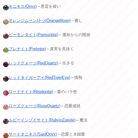
オニキス(Onyx)
～悪霊を祓い
オレンジムーンｽﾄｰﾝ(OrangeMoon)
～癒し
ピーモンタイト(Piemontite)
～運命からの開放
プレナイト(Prehnite)
～真実を見抜く
レッドクォーツ(RedQuartz)
～生きる
レッドタイガーアイ(RedTigerEye)
～情熱
ロードナイト(Rhodonite)
～愛のバラ色
ローズクォーツ(RoseQuartz)
～恋愛成就
ルビーインゾイサイト(RubyinZoisite)
～魔法
サードオニキス(SardOnyx)
～恋愛と夫婦愛