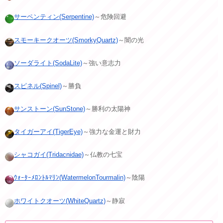
サーペンティン(Serpentine)
～危険回避
スモーキークオーツ(SmorkyQuartz)
～闇の光
ソーダライト(SodaLite)
～強い意志力
スピネル(Spinel)
～勝負
サンストーン(SunStone)
～勝利の太陽神
タイガーアイ(TigerEye)
～強力な金運と財力
シャコガイ(Tridacnidae)
～仏教の七宝
ｳｫｰﾀｰﾒﾛﾝﾄﾙﾏﾘﾝ(WatermelonTourmalin)
～陰陽
ホワイトクオーツ(WhiteQuartz)
～静寂