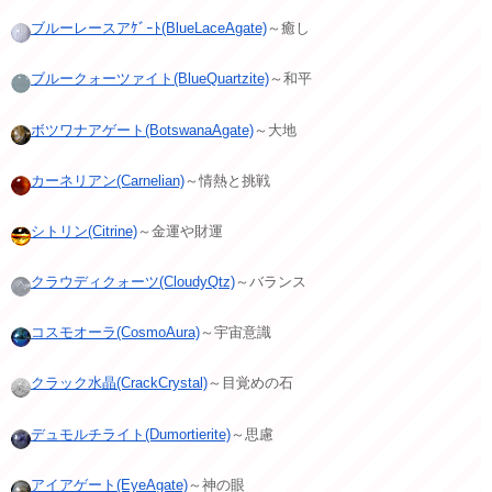
ブルーレースアｹﾞｰﾄ(BlueLaceAgate)
～癒し
ブルークォーツァイト(BlueQuartzite)
～和平
ボツワナアゲート(BotswanaAgate)
～大地
カーネリアン(Carnelian)
～情熱と挑戦
シトリン(Citrine)
～金運や財運
クラウディクォーツ(CloudyQtz)
～バランス
コスモオーラ(CosmoAura)
～宇宙意識
クラック水晶(CrackCrystal)
～目覚めの石
デュモルチライト(Dumortierite)
～思慮
アイアゲート(EyeAgate)
～神の眼