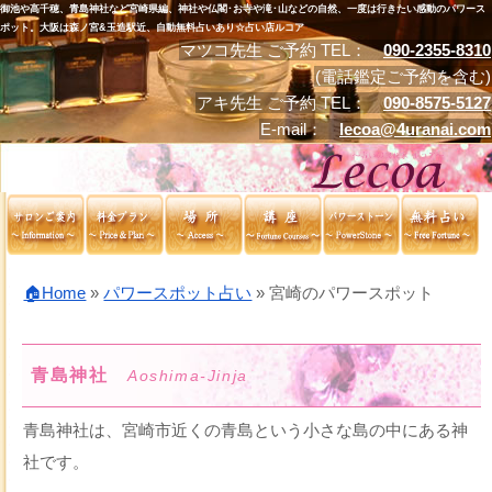
御池や高千穂、青島神社など宮崎県編、神社や仏閣･お寺や滝･山などの自然、一度は行きたい感動のパワース
ポット。大阪は森ノ宮&玉造駅近、自動無料占いあり☆占い店ルコア
マツコ先生 ご予約 TEL：
090-2355-8310
(電話鑑定ご予約を含む)
アキ先生 ご予約 TEL：
090-8575-5127
E-mail：
lecoa@4uranai.com
🏠Home
»
パワースポット占い
»
宮崎のパワースポット
青島神社
Aoshima-Jinja
青島神社は、宮崎市近くの青島という小さな島の中にある神
社です。