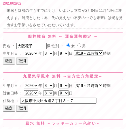
2023/02/02
陽暦と陰暦の年もすでに明け、いよいよ立春が2月04日11時43分に迎
えます。混沌とした世界、先の見えない不安の中でも未来には光を見
出すお手伝いをさせていただいています。
四柱推命 無料 ～ 運命運勢鑑定 ～
氏名 ：
様
性別 ：
女
男
生年月日 ：
年
月
日
時刻
九星気学風水 無料 ～吉方位方角鑑定～
生年月日 ：
年
月
日
時刻
対象日時 ：
年
月
日
住所地 ：
風水 無料 ～ラッキーカラー色占い～