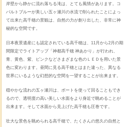
岸壁から静かに流れ落ちる滝は、とても風情があります。コ
バルトブルーが美しい五ヶ瀬川の水流で削られたことによっ
て出来た高千穂の景観は、自然の力が創り出した、非常に神
秘的な空間です。
日本夜景遺産にも認定されている高千穂は、11月から2月の期
間限定でライトアップ「神都高千穂 神あかり」が行われ、
青、黄色、紫、ピンクなどさまざまな色のＬＥＤを用いた景
色に変わります。昼間に見る高千穂とはまた違った、異なる
世界にいるような幻想的な空間を一望することが出来ます。
穏やかな流れの五ヶ瀬川は、ボートを使って回ることもでき
るので、透明度の高い美しい水面をより身近で眺めることが
出来ます。そして水面から見上げた高千穂も圧巻です。
壮大な景色を眺められる高千穂で、たくさんの悠久の自然と