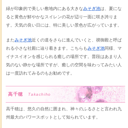
緑が印象的で美しい敷地内にある大きな
みそぎ池
は、夏にな
ると黄色が鮮やかなスイレンの花が辺り一面に咲き誇りま
す。天気の良い日には、特に美しい景色が広がっています。
また
みそぎ池
近くの道をさらに進んでいくと、禊御殿と呼ば
れる小さな社殿に辿り着きます。こちらも
みそぎ池
同様、マ
イナスイオンを感じられる癒しの場所です。普段はあまり人
気のない静かな場所ですが、癒しの空間を味わってみたい人
は一度訪れてみるのもお勧めです。
高千穂
Takachiho
高千穂は、悠久の自然に囲まれ、神々のふるさとと言われ九
州最大のパワースポットとして知られています。