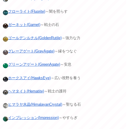
フローライト(Fluorite)
～闇を照らす
ガーネット(Garnet)
～戦士の石
ゴールデンルチル(GoldenRutile)
～強力な力
グレーアゲート(GrayAgate)
～縁をつなぐ
グリーンアゲート(GreenAgate)
～安息
ホークスアイ(HawksEye)
～広い視野を養う
ヘマタイト(Hematite)
～戦士の護符
ヒマラヤ水晶(HimalayanCrystal)
～聖なる石
インプレッション(Impression)
～やすらぎ