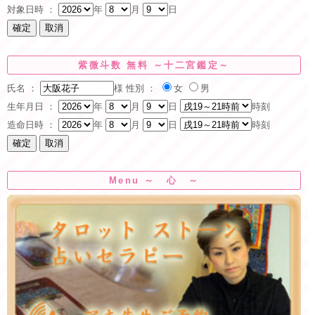
対象日時 ：
年
月
日
紫微斗数 無料 ～十二宮鑑定～
氏名 ：
様
性別 ：
女
男
生年月日 ：
年
月
日
時刻
造命日時 ：
年
月
日
時刻
Menu ～ 心 ～