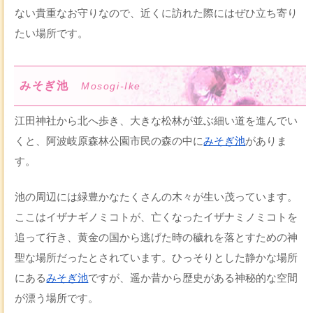
ない貴重なお守りなので、近くに訪れた際にはぜひ立ち寄り
たい場所です。
みそぎ池
Mosogi-Ike
江田神社から北へ歩き、大きな松林が並ぶ細い道を進んでい
くと、阿波岐原森林公園市民の森の中に
みそぎ池
がありま
す。
池の周辺には緑豊かなたくさんの木々が生い茂っています。
ここはイザナギノミコトが、亡くなったイザナミノミコトを
追って行き、黄金の国から逃げた時の穢れを落とすための神
聖な場所だったとされています。ひっそりとした静かな場所
にある
みそぎ池
ですが、遥か昔から歴史がある神秘的な空間
が漂う場所です。