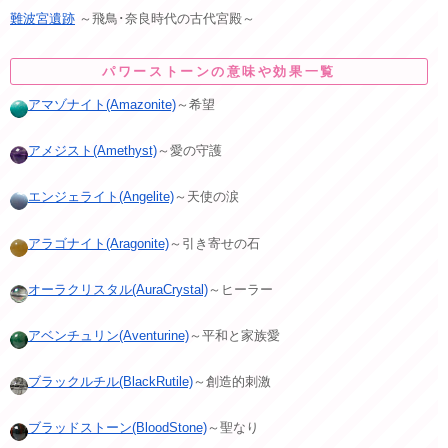
難波宮遺跡
～飛鳥･奈良時代の古代宮殿～
パワーストーンの意味や効果一覧
アマゾナイト(Amazonite)
～希望
アメジスト(Amethyst)
～愛の守護
エンジェライト(Angelite)
～天使の涙
アラゴナイト(Aragonite)
～引き寄せの石
オーラクリスタル(AuraCrystal)
～ヒーラー
アベンチュリン(Aventurine)
～平和と家族愛
ブラックルチル(BlackRutile)
～創造的刺激
ブラッドストーン(BloodStone)
～聖なり