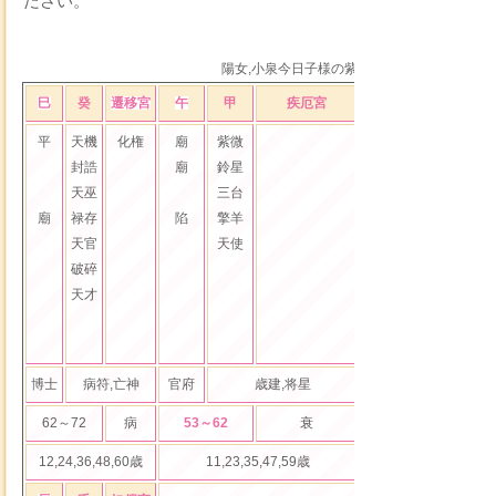
ださい。
陽女,小泉今日子様の紫微斗数命盤作成無料
巳
癸
遷移宮
午
甲
疾厄宮
未
乙
財
平
天機
化権
廟
紫微
利
文昌
化
封誥
廟
鈴星
旺
文曲
天巫
三台
天空
廟
禄存
陷
擎羊
天官
天使
破碎
天才
博士
病符,亡神
官府
歳建,将星
伏兵
晦気,挙
62～72
病
53～62
衰
43～52
帝
12,24,36,48,60歳
11,23,35,47,59歳
10,22,34,46,58