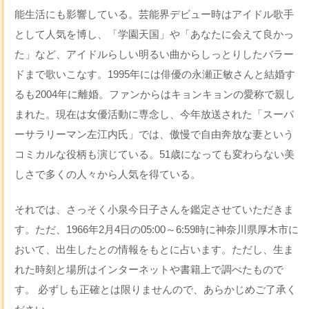
能生活にも影響している。芸能界デビュー時はアイドル歌手
として人気を博し、「学園天国」や「あなたに会えて良かっ
た」など、アイドルらしい明るい曲からしっとりしたバラー
ドまで歌いこなす。1995年には俳優の永瀬正敏さんと結婚す
るも2004年に離婚。ファンからはキョンキョンの愛称で親し
まれた。現在は女優活動に専念し、今年放送された「スーパ
ーサラリーマン左江内氏」では、傲慢で自由奔放な妻という
コミカルな役柄も演じている。51歳になっても変わらない美
しさで多くの人々から人気を得ている。
それでは、さっそく小泉今日子さんを鑑定させていただきま
す。ただ、1966年2月4日の05:00～6:59時に神奈川県厚木市に
おいて、出生したとの情報をもとに占います。ただし、生ま
れた時刻と場所はインターネットや書籍上で調べたもので
す。 必ずしも正確とは限りませんので、あらかじめご了承く