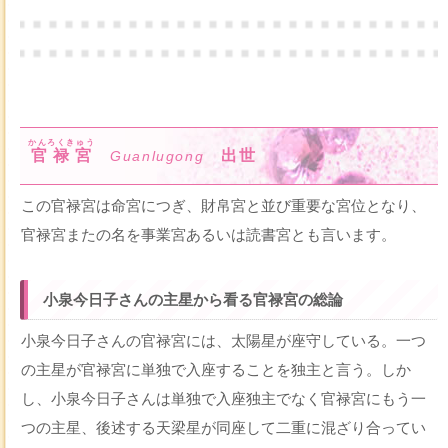
かんろくきゅう
官禄宮
出世
Guanlugong
この官禄宮は命宮につぎ、財帛宮と並び重要な宮位となり、
官禄宮またの名を事業宮あるいは読書宮とも言います。
小泉今日子さんの主星から看る官禄宮の総論
小泉今日子さんの官禄宮には、太陽星が座守している。一つ
の主星が官禄宮に単独で入座することを独主と言う。しか
し、小泉今日子さんは単独で入座独主でなく官禄宮にもう一
つの主星、後述する天梁星が同座して二重に混ざり合ってい