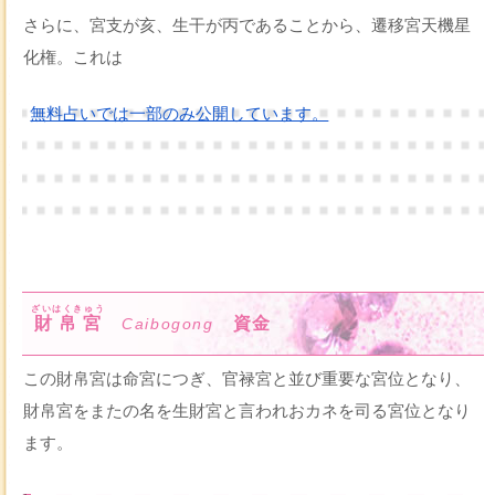
さらに、宮支が亥、生干が丙であることから、遷移宮天機星
化権。これは
無料占いでは一部のみ公開しています。
ざいはくきゅう
財帛宮
資金
Caibogong
この財帛宮は命宮につぎ、官禄宮と並び重要な宮位となり、
財帛宮をまたの名を生財宮と言われおカネを司る宮位となり
ます。