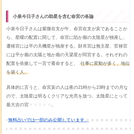
小泉今日子さんの助星を含む命宮の各論
小泉今日子さんは紫微在支が午、命宮在支が亥であることか
ら、星曜の配置に関して、命宮に陷か廟の太陰星が独座し、
遷移宮には平の天機星が独座する。財帛宮は無主星、官禄宮
には平か廟の太陽と地か廟の天梁星が同宮する。それぞれの
配置を依拠して一言で看命すると、
仕事に変動が多く、地位
を築く人。
具体的に言うと、命宮亥の人は夜の21時から23時までの月な
ので、太陰星は明るくクリアな光亮を放つ。太陰星にとって
最大吉の宮
・・・・・。
無料占いでは一部のみ公開しています。