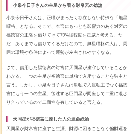
小泉今日子さんの主星から看る財帛宮の総論
小泉今日子さんは、正曜がまったく存在しない特殊な「無星
曜格」となる。そこで、本宮にもっとも影響力のある対宮の
福徳宮の正曜を借りてきて70%強程度を星威と考える。た
だ、あくまでも借りてくるだけなので、無星曜格の人は、周
囲の環境や条件によって運勢が左右されやすくなる。
さて、借用した福徳宮の対宮に天同星が座守していることが
わかる。一つの主星が福徳宮に単独で入座することを独主と
言う。しかし、小泉今日子さんは単独で入座独主でなく福徳
宮にもう一つの主星、後述する巨門星が同座して二重に混ざ
り合っているので二面性を有していると言える。
天同星が福徳宮に座した人の運命総論
天同星が財帛宮に座すと生涯、財源に困ることなく偏財運を