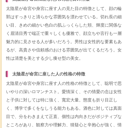
太陰星が命宮や身宮に座す人の見た目の特徴として、顔の輪
郭はすっきりと清らかな雰囲気を漂わせている。切れ長の細
い目、きめの細かい色白の肌ふっくらした頬、輝度に関係な
く眉清目秀で端正で重々しくも優雅で、顔立ちや言行も一層
魅力的に見させる人が多いだろう。男性は女性的な要素もあ
るが、高貴さや信頼感のおける雰囲気が出てくるだろう。女
性は清楚を美とする少し痩せ型の美女。
太陰星が命宮に座した人の性格の特徴
太陰星が命宮や身宮に座す人の性格の特徴として、聡明で思
いやりの深いロマンチスト。愛情深く、その情愛の念は女性
と子供に対しては特に強く、寬宏大量。態度も折り目正し
く、博学で多くをなしうる能力もある。酒色に対しては真面
目で、分をわきまえて正直、個性は内向きだがポジティブな
ところがあり、観察力や理解力、猜疑心と辛抱心が強く、情