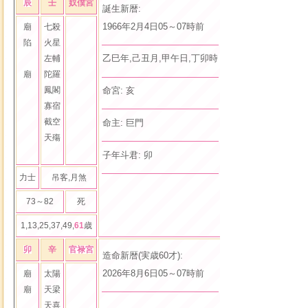
辰
壬
奴僕宮
誕生新暦:
誕生旧暦:
1966年2月4日05～07時前
一九六六年正月十
廟
七殺
陷
火星
乙巳年,己丑月,甲午日,丁卯時
命局: 木三局
左輔
廟
陀羅
命宮: 亥
身宮: 巳
鳳閣
寡宿
截空
命主: 巨門
身主: 火星
天殤
子年斗君: 卯
力士
吊客,月煞
73～82
死
1,13,25,37,49,
61
歳
卯
辛
官禄宮
造命新暦(実歳60才):
造命旧暦(虚歳61才)
2026年8月6日05～07時前
二零二六年六月廿
廟
太陽
廟
天梁
四化: 化禄,化権,化科,化忌
天喜