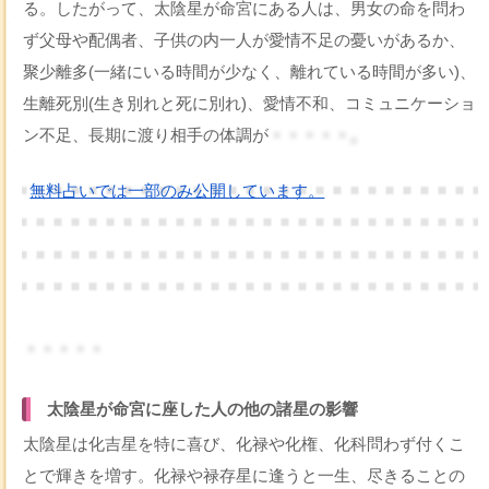
る。したがって、太陰星が命宮にある人は、男女の命を問わ
ず父母や配偶者、子供の内一人が愛情不足の憂いがあるか、
聚少離多(一緒にいる時間が少なく、離れている時間が多い)、
生離死別(生き別れと死に別れ)、愛情不和、コミュニケーショ
ン不足、長期に渡り相手の体調が
・・・・・。
無料占いでは一部のみ公開しています。
・・・・・
太陰星が命宮に座した人の他の諸星の影響
太陰星は化吉星を特に喜び、化禄や化権、化科問わず付くこ
とで輝きを増す。化禄や禄存星に逢うと一生、尽きることの