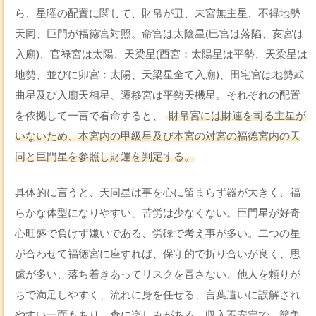
ら、星曜の配置に関して、財帛が丑、未宮無主星、不得地勢
天同、巨門が福徳宮対照。命宮は太陰星(巳宮は落陷、亥宮は
入廟)、官禄宮は太陽、天梁星(酉宮：太陽星は平勢、天梁星は
地勢、並びに卯宮：太陽、天梁星全て入廟)、田宅宮は地勢武
曲星及び入廟天相星、遷移宮は平勢天機星。それぞれの配置
を依拠して一言で看命すると、
財帛宮には財運を司る主星が
いないため、本宮内の甲級星及び本宮の対宮の福德宮内の天
同と巨門星を参照し財運を判定する。
具体的に言うと、天同星は事を心に留まらず器が大きく、福
らかな体型になりやすい、苦労は少なくない。巨門星が好奇
心旺盛で負けず嫌いである、労碌で考え事が多い。二つの星
が合わせて福徳宮に座すれば、保守的で折り合いが良く、思
慮が多い、落ち着きあってリスクを冒さない、他人を頼りが
ちで満足しやすく、流れに身を任せる、言葉遣いに誤解され
やすい一面もあり、食に楽しみがある。収入不安定で、競争