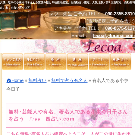
女優、歌手の小泉今日子さんを紫微斗数と四柱推命鑑定よる自動占い鑑定。大阪は森ノ宮&玉造駅近、自動無料
占いあり☆占い店ルコア
マツコ先生 ご予約 TEL：
090-2355-8310
(電話鑑定ご予約を含む)
アキ先生 ご予約 TEL：
090-8575-5127
E-mail：
lecoa@4uranai.com
🏠Home
»
無料占い
»
無料で占う有名人
»
有名人である小泉
今日子
無料･芸能人や有名、著名人である小泉今日子さん
を占う
四占い.com
Free
こちら無料･有名人占い鑑定へようこそ。人がこの世に生れ出