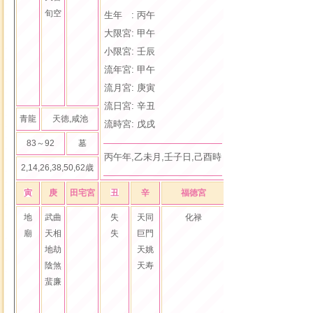
生年: 天同,天機,文
旬空
生年 : 丙午
大限: 廉貞,破軍,武
大限宮: 甲午
小限: 天梁,紫微,左
小限宮: 壬辰
流年: 廉貞,破軍,武
流年宮: 甲午
流月: 太陽,武曲,太
流月宮: 庚寅
流日: 巨門,太陽,文
流日宮: 辛丑
流時: 貪狼,太陰,右
青龍
天徳,咸池
流時宮: 戊戌
83～92
墓
生存日数: 22,101日
丙午年,乙未月,壬子日,己酉時
2,14,26,38,50,62歳
寅
庚
田宅宮
丑
辛
福徳宮
子
庚
父
地
武曲
失
天同
化禄
旺
貪狼
廟
天相
失
巨門
天福
地劫
天姚
天哭
陰煞
天寿
天虚
蜚廉