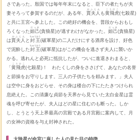
さであった。殷国では毎年年末になると、臣下の者たちが夫
かふじん
こうひこ
妻そろって参賀するのだが、ある年、
賈夫人
も
黄飛虎
(七殺星)
と共に王宮へ参上した。この絶好の機会を、普段からおもし
だっき
だっき
ろくなった
妲己
(貪狼星)が逃すわけがなかった。
妲己
(貪狼星)
かふじん
ちゅうおう
は
賈夫人
と
紂王
(破軍星)の二人だけにする酒席を設け、好色
ちゅうおう
で泥酔した
紂王
(破軍星)はがこの機会を逃さず夫人に襲いか
かる。逃れんと必死に抵抗したが、ついに進退きわまると、
こうひこ
「
黄飛虎
(七殺星)！ わたくしの身をささげて、あなたの名誉
と節操をお守りします。三人の子供たちを頼みます。」夫人
は空中に身をおどらせ、その身は楼台の下にたたきつけられ
息絶えた。この清廉な貞節を天界から見ていた太白金星は霊
魂を呼び寄せたが、夫人はどの星に住むのも断った。しか
し、とうとう天上界最高の宮殿である月宮殿に案内して、月
の女神の資格を与え封神された。
太陰星が命宮に座した人の見た目の特徴