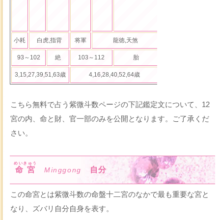
小耗
白虎,指背
将軍
龍徳,天煞
秦書
大耗,災
93～102
絶
103～112
胎
113～122
3,15,27,39,51,63歳
4,16,28,40,52,64歳
5,17,29,41,53,6
こちら無料で占う紫微斗数ページの下記鑑定文について、12
宮の内、命と財、官一部のみを公開となります。ご了承くだ
さい。
めいきゅう
命宮
自分
Minggong
この命宮とは紫微斗数の命盤十二宮のなかで最も重要な宮と
なり、ズバリ自分自身を表す。