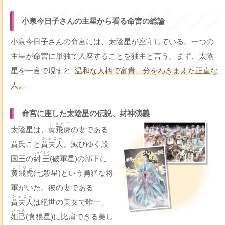
小泉今日子さんの主星から看る命宮の総論
小泉今日子さんの命宮には、太陰星が座守している。一つの
主星が命宮に単独で入座することを独主と言う。まず、太陰
星を一言で現すと
温和な人柄で富貴、分をわきまえた正直な
人。
命宮に座した太陰星の伝説、封神演義
こうひこ
太陰星は、
黄飛虎
の妻である
かふじん
賈氏こと
賈夫人
。滅びゆく殷
ちゅうおう
国王の
紂王
(破軍星)の部下に
こうひこ
黄飛虎
(七殺星)という勇猛な将
軍がいた。彼の妻である
かふじん
賈夫人
は絶世の美女で唯一、
だっき
妲己
(貪狼星)に比肩できる美し